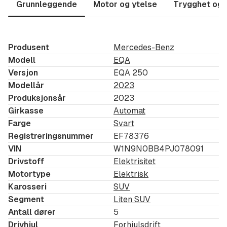
Grunnleggende
Motor og ytelse
Trygghet og 
Apple CarPlay og Android Auto
Burmester HiFi
Panorama soltak
Produsent
Mercedes-Benz
Nattpakke
Modell
EQA
Elektriske seter med memory
Versjon
EQA 250
Navigasjon
Modellår
2023
Ryggekamera
Produksjonsår
2023
Parkeringssensorer foran og bak
Girkasse
Automat
Farge
Svart
Oppvarmede forseter
Registreringsnummer
EF78376
Klimaanlegg (THERMATIC)
VIN
W1N9N0BB4PJ078091
Adaptiv Criuce Controll
Drivstoff
Elektrisitet
Ny frontrute
Motortype
Elektrisk
Multifunksjonsratt i skinn oppvarmet
Karosseri
SUV
Aktiv filholderassistent
Segment
Liten SUV
Aktiv bremseassistent
Antall dører
5
Regnsensor
Drivhjul
Forhjulsdrift