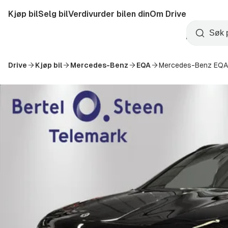
Hopp
Kjøp bil
Selg bil
Verdivurder bilen din
Om Drive
til
Opprett
hovedinnhold
Startside
Søk
konto
Drive
Kjøp bil
Mercedes-Benz
EQA
Mercedes-Benz EQA