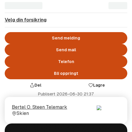
Velg din forsikring
Send melding
Send mail
Telefon
Bli oppringt
Del
Lagre
Publisert
2026-06-30 21:37
Selger
Selgerens
Bertel O. Steen Telemark
plass
Skien