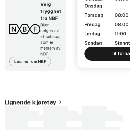
Velg
Onsdag
trygghet
Torsdag
08:00 
fra NBF
Fredag
08:00 
Bilen
selges av
Lørdag
11:00 
et selskap
som er
Søndag
Stengt
medlem av
Til forh
NBF
Les mer om NBF
Lignende kjøretøy
Laster
Laster
Laster
søkeresultater...
søkeresultater...
søkeresultater...