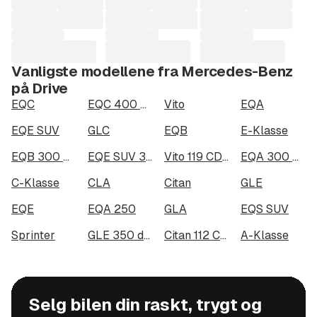
Vanligste modellene fra Mercedes-Benz
på Drive
EQC
EQC 400 4MATIC
Vito
EQA
EQE SUV
GLC
EQB
E-Klasse
EQB 300 4MATIC
EQE SUV 350 4MATIC
Vito 119 CDI 4x4 3.0t
EQA 300 4MATIC
C-Klasse
CLA
Citan
GLE
EQE
EQA 250
GLA
EQS SUV
Sprinter
GLE 350 de 4MATIC
Citan 112 CDI
A-Klasse
Selg bilen din raskt, trygt og