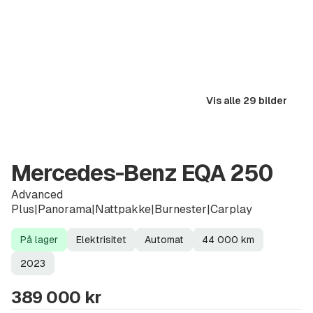
Vis alle 29 bilder
Mercedes-Benz EQA 250
Advanced
Plus|Panorama|Nattpakke|Burnester|Carplay
På lager
Elektrisitet
Automat
44 000
km
Lagerstatus
Drivstoff
Girkasse
Kilometerstand
Modellår
2023
389 000 kr