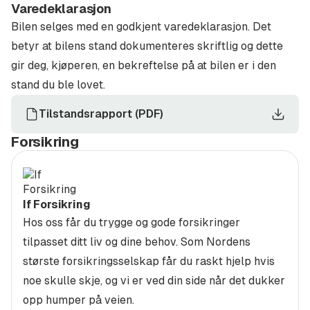
Varedeklarasjon
Frakt og levering i hele Norge:
Vi tilbyr frakt og
Bilen selges med en godkjent varedeklarasjon. Det
levering av din nye bruktbil til hele landet, slik at du
betyr at bilens stand dokumenteres skriftlig og dette
kan motta bilen der det passer deg best.
gir deg, kjøperen, en bekreftelse på at bilen er i den
stand du ble lovet.
Kontakt oss:
Tilstandsrapport
(
PDF
)
Steffen Engelstad Sørlie
Tlf: 480 51 815 Mail:
Forsikring
steffen.s@bos.no
Lasse Sjøstedt
Tlf: 918 18 436 Mail:
lasse.s@bos.no
If Forsikring
Velkommen til en trygg og hyggelig handel her hos
Hos oss får du trygge og gode forsikringer
Bertel O. Steen Telemark
tilpasset ditt liv og dine behov. Som Nordens
Bertel O. Steen Telemark AS org.nr. 928140903
største forsikringsselskap får du raskt hjelp hvis
noe skulle skje, og vi er ved din side når det dukker
-
opp humper på veien.