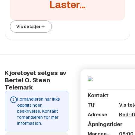
Laster...
vil dette fortløpende legges ut på våre nettsider:
https://www.bos.no/aktuelt/informasjon-om-
nedleggelse-av-2g-nettet
Vis detaljer
Kjøretøyet selges av
Bertel O. Steen
Telemark
Kontakt
Forhandleren har ikke
Tlf
Vis te
oppgitt noen
beskrivelse. Kontakt
Adresse
Bedrif
forhandleren for mer
informasjon.
Åpningstider
Mandag–
08:00 