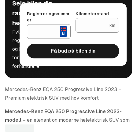
Selg bilen din
raskt, trygt og
Registreringsnumm
Kilometerstand
er
helt gratis
km
Fyll inn
registreringsnummer
og kilometerstand
Få bud på bilen din
for å motta bud fra
forhandlere
Mercedes-Benz EQA 250 Progressive Line 2023 –
Premium elektrisk SUV med høy komfort
Mercedes-Benz EQA 250 Progressive Line 2023-
modell
– en elegant og moderne helelektrisk SUV som
kombinerer premium komfort, høy sikkerhet og