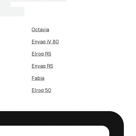
Octavia
Enyaq iV 80
Elroq RS
Enyaq RS
Fabia
Elroq 50