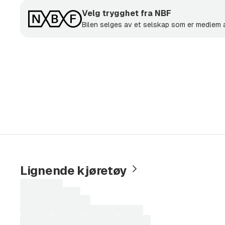
Velg trygghet fra NBF
Fredag: 08:30-17:00
Bilen selges av et selskap som er medlem
Lørdag: 10:00-14:00
Vi tar forbehold om trykkfeil i annonse og utstyrsl
Lignende kjøretøy
Laster
søkeresultater...