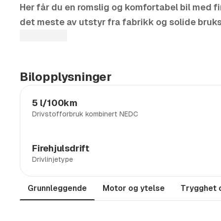
Her får du en romslig og komfortabel bil med fir
det meste av utstyr fra fabrikk og solide bru
Et meget godt valg for deg som ønsker en prak
firehjulstrekk og riktig utstyrsnivå.
Bilopplysninger
Nybilgaranti til:
15.12.2027 / 100.000 km
5 l/100km
Neste frist for EU-kontroll er:
15.12.2026
Drivstofforbruk kombinert NEDC
Høydepunkter:
Firehjulsdrift
- Svingbart hengerfeste
Drivlinjetype
- Matrix LED hovedlys
- Adaptivt understell DCC
Grunnleggende
Motor og ytelse
Trygghet 
- Canton lydanlegg
- Parkeringsvarmer