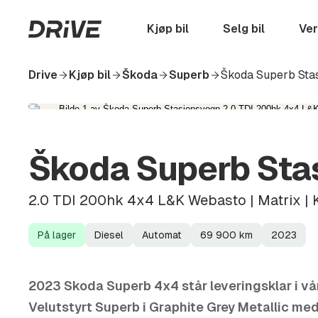
Hopp
til
Startside
Kjøp bil
Selg bil
Ver
hovedinnhold
Drive
Kjøp bil
Škoda
Superb
Škoda Superb Sta
Škoda Superb Sta
2.0 TDI 200hk 4x4 L&K Webasto | Matrix | 
På lager
Diesel
Automat
69 900
km
2023
Lagerstatus
Drivstoff
Girkasse
Kilometerstand
Modellår
2023 Skoda Superb 4x4 står leveringsklar i vår
Velutstyrt Superb i Graphite Grey Metallic me