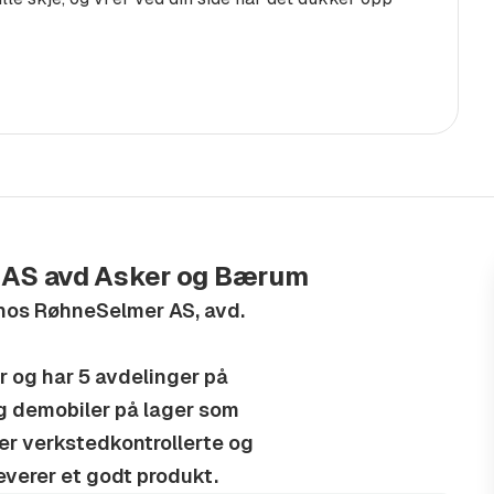
l som for eksempel
 service og vedlikehold.
 hos RøhneSelmer AS, avd.
e Ford forhandler og har 5
 brukte biler og demobiler på
bruktbiler er
 AS avd Asker og Bærum
or å være sikre på at vi
 hos RøhneSelmer AS, avd.
 og har 5 avdelinger på
og demobiler på lager som
r er verkstedkontrollerte og
leverer et godt produkt.