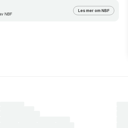
Les mer om NBF
 av NBF
iste.
Laster
Laste
søkeresultater...
søkere