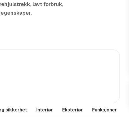
ehjulstrekk, lavt forbruk,
ksegenskaper.
tisk og påkostet bil med
og sikkerhet
Interiør
Eksteriør
Funksjoner
M