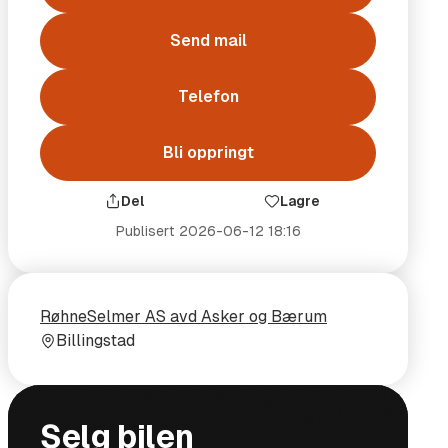
Send mail
Telefon
Bli oppringt
Del
Lagre
Publisert
2026-06-12 18:16
Selger
Selgerens
RøhneSelmer AS avd Asker og Bærum
plass
Billingstad
ål og vekt
Selg bilen