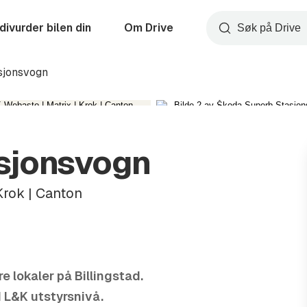
divurder bilen din
Om Drive
Søk
sjonsvogn
sjonsvogn
Krok | Canton
e lokaler på Billingstad.
d L&K utstyrsnivå.