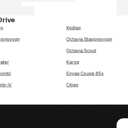
Drive
0x
Kodiaq
sjonsvogn
Octavia Stasjonsvogn
Octavia Scout
ater
Karoq
Combi
Enyaq Coupé 85x
mbi iV
Citigo