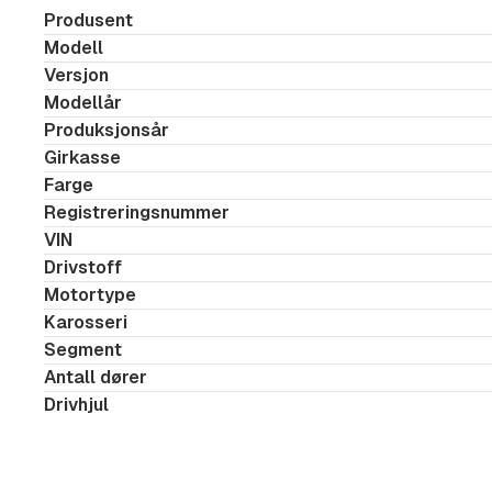
- Elektrisk justerbare seter med minne
Produsent
- Setevarme foran og bak
Modell
- Oppvarmet ratt
Versjon
- Tre-soners klimaanlegg
Modellår
Produksjonsår
- Virtual Cockpit
Girkasse
- Columbus navigasjonssystem
Farge
- Ryggekamera
Registreringsnummer
- Parkeringsassistent
VIN
- Adaptiv cruisekontroll
Drivstoff
Motortype
- Keyless
Karosseri
- Smart Link
Segment
- DAB+
Antall dører
- Akustikkglass og mørke ruter bak
Drivhjul
- Mekaniske solgardiner bak
- Forsterket understell