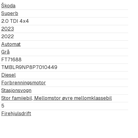
Škoda
Superb
2.0 TDI 4x4
2023
2022
Automat
Grå
FT71688
TMBLR9NP8P7010449
Diesel
Forbrenningsmotor
Stasjonsvogn
Stor famiiebil, Mellomstor øvre mellomklassebil
5
Firehjulsdrift