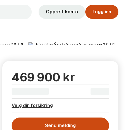
Opprett konto
Logg inn
Vis alle 31 bilder
469 900 kr
Velg din forsikring
Send melding