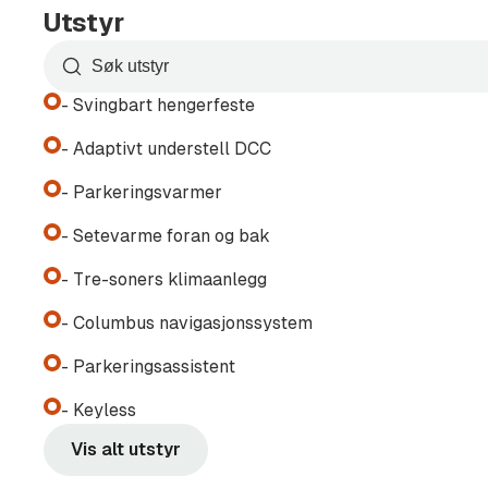
- Takreling
Utstyr
- Skillenett
- 230V kontakt
Søk
etter
- Ambientebelysning
- Svingbart hengerfeste
utstyr
- Sommer- og vinterhjul
i
- Adaptivt understell DCC
listen
- Parkeringsvarmer
Vi tar innbytte i din bil uansett alder. Gunstig 
ordnes. Ta kontakt for tilbud!
- Setevarme foran og bak
Selger
- Tre-soners klimaanlegg
Henrik Kristensen
- Columbus navigasjonssystem
Mobil: 47679744
Selger
- Parkeringsassistent
Adrian Lisiecki
- Keyless
Mobil: 96512116
Vis alt utstyr
Ønsker du finansiering eller bilforsikring?