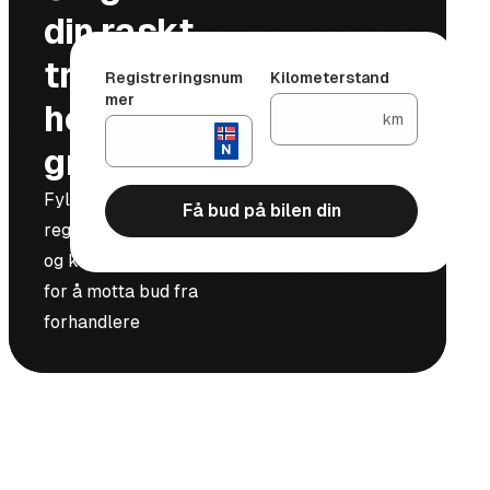
din raskt,
trygt og
Registreringsnum
Kilometerstand
mer
helt
km
gratis
Fyll inn
Få bud på bilen din
registreringsnummer
og kilometerstand
for å motta bud fra
forhandlere