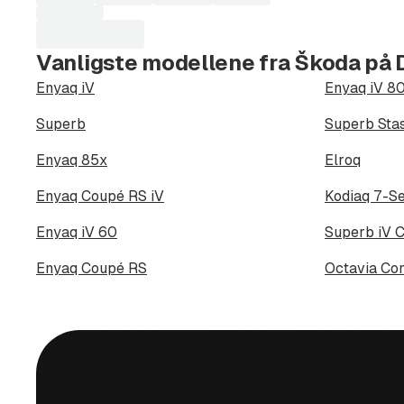
Vanligste modellene fra Škoda på 
Enyaq iV
Enyaq iV 8
Superb
Superb Sta
Enyaq 85x
Elroq
Enyaq Coupé RS iV
Kodiaq 7-Se
Enyaq iV 60
Superb iV 
Enyaq Coupé RS
Octavia Co