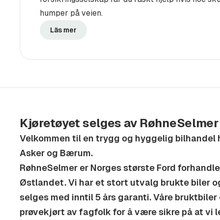
humper på veien.
Ettermontert ekstrautstyr til din nye bruktbil
Läs mer
Vi tilbyr en rekke ekstrautstyr til din nye bruktbi
Tilhengerfeste, takboks, sykkelstativ, dekkhotell,
Velkommen til en trygg og hyggelig bilhandel
Asker og Bærum. RøhneSelmer er Norges størst
avdelinger på Østlandet. Vi har et stort utvalg
lager som selges med inntil 5 års garanti. Våre 
Kjøretøyet selges av RøhneSelmer
verkstedkontrollerte og prøvekjørt av fagfolk f
Velkommen til en trygg og hyggelig bilhandel
leverer et godt produkt.
Asker og Bærum.
RøhneSelmer er Norges største Ford forhandler
Åpningstider
Østlandet. Vi har et stort utvalg brukte biler 
Mandag - Onsdag: 08:30-17:00
selges med inntil 5 års garanti. Våre bruktbile
prøvekjørt av fagfolk for å være sikre på at vi 
Torsdag: 08:30-19:00