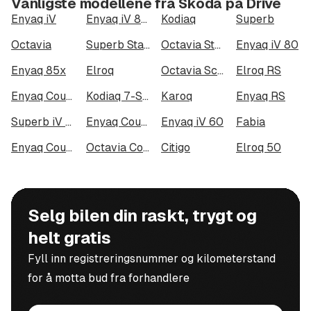
Vanligste modellene fra Škoda på Drive
Velkommen til en trivelig bilhandel.
Enyaq iV
Enyaq iV 80x
Kodiaq
Superb
Octavia
Superb Stasjonsvogn
Octavia Stasjonsvogn
Enyaq iV 80
*Tar forbehold om feil i annonse
Enyaq 85x
Elroq
Octavia Scout
Elroq RS
Enyaq Coupé RS iV
Kodiaq 7-Seater
Karoq
Enyaq RS
Superb iV Combi
Enyaq Coupé 85x
Enyaq iV 60
Fabia
Enyaq Coupé RS
Octavia Combi iV
Citigo
Elroq 50
Selg bilen din raskt, trygt og
helt gratis
Fyll inn registreringsnummer og kilometerstand
for å motta bud fra forhandlere