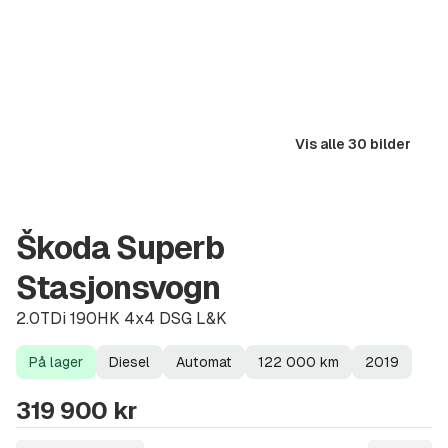
Vis alle 30 bilder
Škoda Superb
Stasjonsvogn
2.0TDi 190HK 4x4 DSG L&K
På lager
Diesel
Automat
122 000
km
2019
Lagerstatus
Drivstoff
Girkasse
Kilometerstand
Modellår
319 900 kr