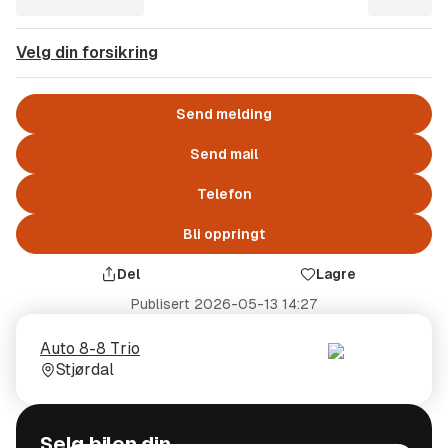
Velg din forsikring
Send melding
Send mail
Telefon
Bli oppringt
Del
Lagre
Publisert
2026-05-13 14:27
Selger
Selgerens
Auto 8-8 Trio
plass
Stjørdal
Selg bilen din