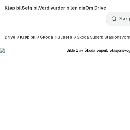
Hopp
Kjøp bil
Selg bil
Verdivurder bilen din
Om Drive
til
Opprett
hovedinnhold
Startside
Søk
konto
Drive
Kjøp bil
Škoda
Superb
Škoda Superb Stasjonsvog