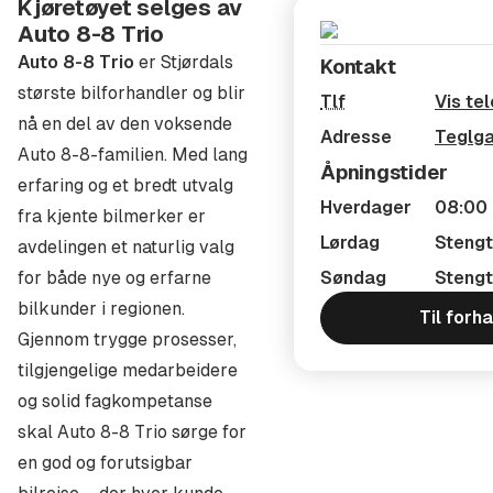
Kjøretøyet selges av
Våre samarbeidspartnere er Sparebank1 SMN, Nordea
Auto 8-8 Trio
Bank og Santander Consumer Bank. Vi kan tilby meget
Auto 8-8 Trio
er Stjørdals
Kontakt
konkurransedyktige priser og har gode løsninger og
største bilforhandler og blir
Tlf
Vis te
rentenivå uansett hvor mye egenkapital du har. Vi
nå en del av den voksende
Adresse
Teglga
sender inn en uforpliktende søknad for deg og vi har
Auto 8-8-familien. Med lang
Åpningstider
svar i løpet av kort tid. Vi tilpasser etter ditt behov og
erfaring og et bredt utvalg
Hverdager
08:00 
gjør det enkelt for deg som kunde.
fra kjente bilmerker er
Lørdag
Stengt
avdelingen et naturlig valg
FORSIKRING
for både nye og erfarne
Søndag
Stengt
Våre samarbeidspartnere på forsikring er Gjensidige
bilkunder i regionen.
Til forh
Forsikring. Vi kan legge inn forsikring på din nye bil
Gjennom trygge prosesser,
med betingelser som er meget gode. Dette gjør også at
tilgjengelige medarbeidere
vi kan forsikre, omregistrere og finansiere din bil uten
og solid fagkompetanse
at du som kunde behøver å gjøre noe! Enklere blir det
skal Auto 8-8 Trio sørge for
ikke.
en god og forutsigbar