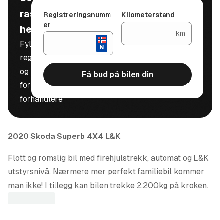
raskt, trygt og
Registreringsnumm
Kilometerstand
er
helt gratis
km
Fyll inn
registreringsnummer
og kilometerstand
Få bud på bilen din
for å motta bud fra
forhandlere
2020 Skoda Superb 4X4 L&K
Flott og romslig bil med firehjulstrekk, automat og L&K
utstyrsnivå. Nærmere mer perfekt familiebil kommer
man ikke! I tillegg kan bilen trekke 2.200kg på kroken.
Ta kontakt for en hyggelig bilprat :)