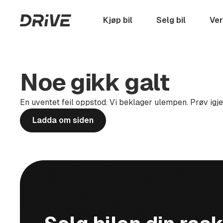
Hopp
til
Startside
Kjøp bil
Selg bil
Ver
hovedinnhold
Noe gikk galt
En uventet feil oppstod. Vi beklager ulempen. Prøv igj
Ladda om siden