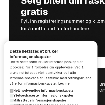
Selg bilen din rask
gratis
Fyll inn registreringsnummer og kilo
for å motta bud fra forhandlere
Dette nettstedet bruker
informasjonskapsler
Dette nettstedet bruker informasjonskapsler
(cookies) for å forbedre din opplevelse. Ved å
bruke nettstedet vårt samtykker du i alle
informasjonskapsler i samsvar med retningslinjene
våre for informasjonskapsler.
Les mer
Dr
Om
Helt nødvendige informasjonskapsler
Ytelsesbaserte informasjonskapsler
Målrettede informasjonskapsler