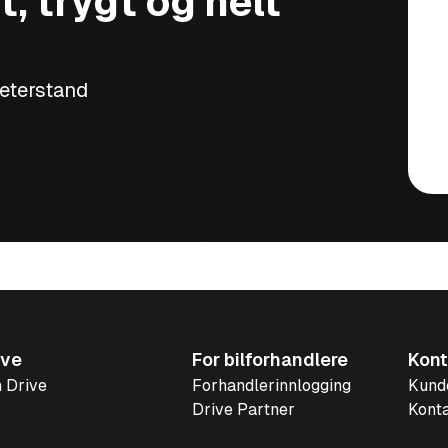
t, trygt og helt
meterstand
ive
For bilforhandlere
Kont
 Drive
Forhandlerinnlogging
Kund
Drive Partner
Konta